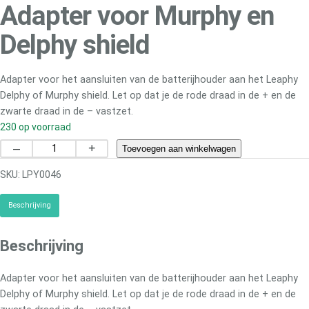
Adapter voor Murphy en
Delphy shield
Adapter voor het aansluiten van de batterijhouder aan het Leaphy
Delphy of Murphy shield. Let op dat je de rode draad in de + en de
zwarte draad in de – vastzet.
230 op voorraad
A
–
+
Toevoegen aan winkelwagen
d
SKU:
LPY0046
a
p
Beschrijving
t
e
r
Beschrijving
v
o
Adapter voor het aansluiten van de batterijhouder aan het Leaphy
o
Delphy of Murphy shield. Let op dat je de rode draad in de + en de
r