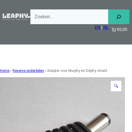
Ga
naar
de
inhoud
EN
|
NL
€0,00
Home
/
Reserve onderdelen
/ Adapter voor Murphy en Delphy shield
🔍