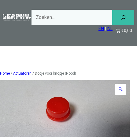
Ga
naar
de
inhoud
EN
|
NL
€0,00
Home
/
Actuatoren
/ Dopje voor knopje (Rood)
🔍