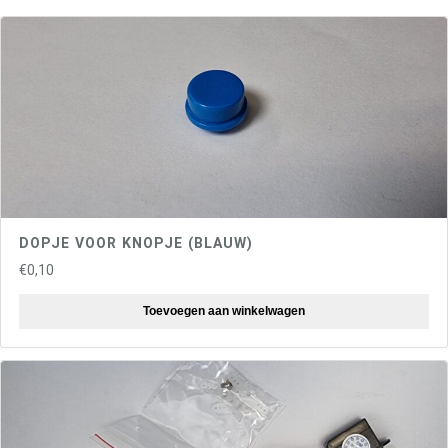
p
j
e
(
R
o
o
d
)
a
a
DOPJE VOOR KNOPJE (BLAUW)
n
€
0,10
t
a
Toevoegen aan winkelwagen
l