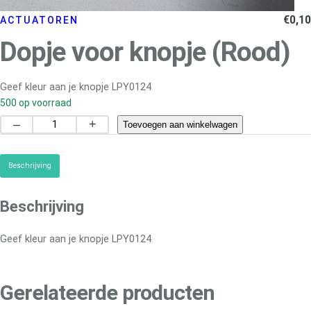
€
0,10
ACTUATOREN
Dopje voor knopje (Rood)
Geef kleur aan je knopje LPY0124
500 op voorraad
D
–
+
Toevoegen aan winkelwagen
o
p
Beschrijving
j
e
v
Beschrijving
o
o
Geef kleur aan je knopje LPY0124
r
k
n
Gerelateerde producten
o