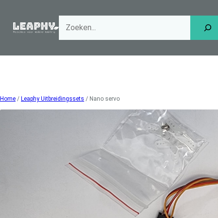
Ga
naar
de
inhoud
Home
/
Leaphy Uitbreidingssets
/ Nano servo