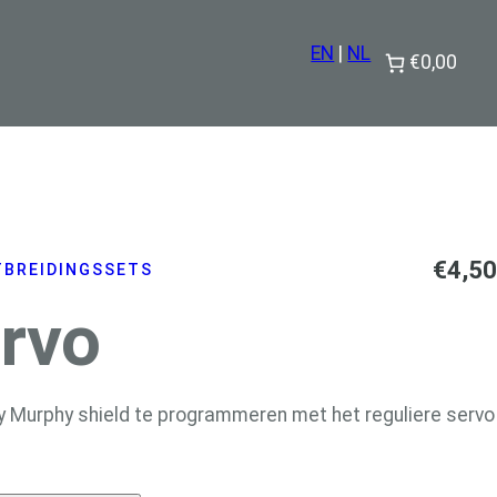
EN
|
NL
€0,00
€
4,50
TBREIDINGSSETS
rvo
hy Murphy shield te programmeren met het reguliere servo