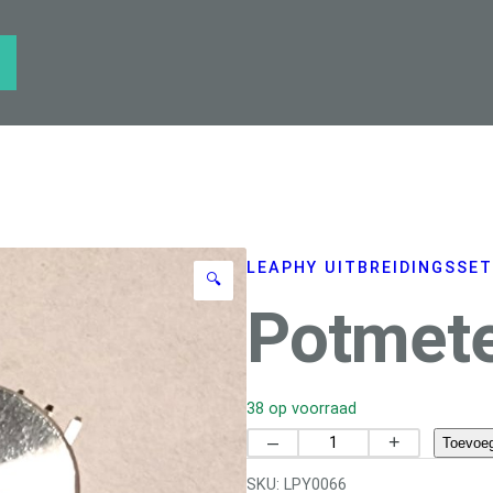
LEAPHY UITBREIDINGSSE
🔍
Potmet
38 op voorraad
P
–
+
Toevoe
o
SKU:
LPY0066
t