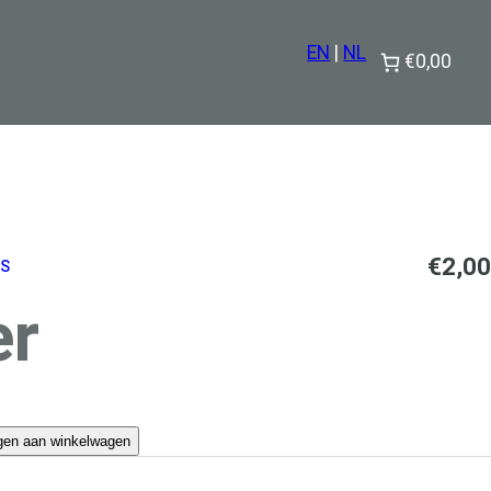
EN
|
NL
€0,00
€
2,00
TS
er
gen aan winkelwagen