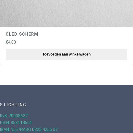
OLED SCHERM
€
4,00
Toevoegen aan winkelwagen
STICHTING
KvK: 70038627
RSIN: 858114501
IBAN: NL67RABO 0325 4255 07