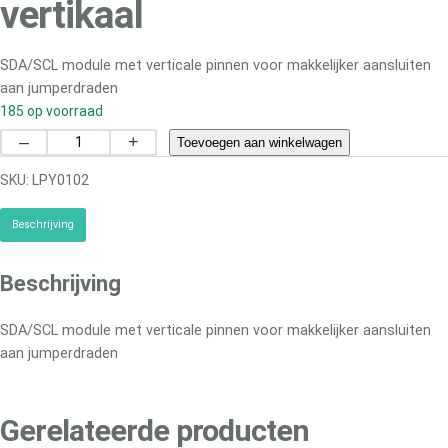
vertikaal
SDA/SCL module met verticale pinnen voor makkelijker aansluiten
aan jumperdraden
185 op voorraad
s
–
+
Toevoegen aan winkelwagen
c
SKU:
LPY0102
l
/
Beschrijving
s
d
a
Beschrijving
m
o
SDA/SCL module met verticale pinnen voor makkelijker aansluiten
d
aan jumperdraden
u
l
e
Gerelateerde producten
m