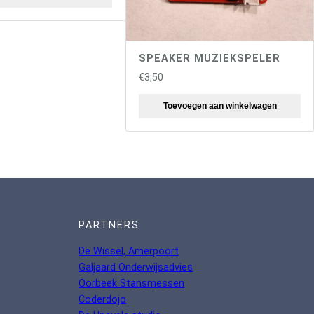
SPEAKER MUZIEKSPELER
€
3,50
Toevoegen aan winkelwagen
PARTNERS
De Wissel, Amerpoort
Galjaard Onderwijsadvies
Oorbeek Stansmessen
Coderdojo