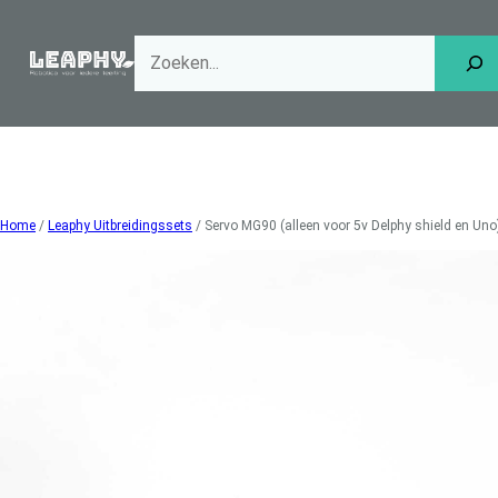
Ga
naar
de
inhoud
Home
/
Leaphy Uitbreidingssets
/ Servo MG90 (alleen voor 5v Delphy shield en Uno