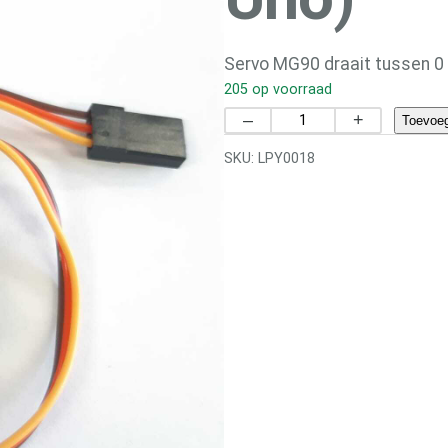
Servo MG90 draait tussen 0
205 op voorraad
S
–
+
Toevoe
e
SKU:
LPY0018
r
v
o
M
G
9
0
(
a
l
l
e
e