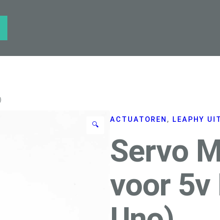
)
ACTUATOREN
, 
LEAPHY UI
🔍
Servo M
voor 5v 
Uno)