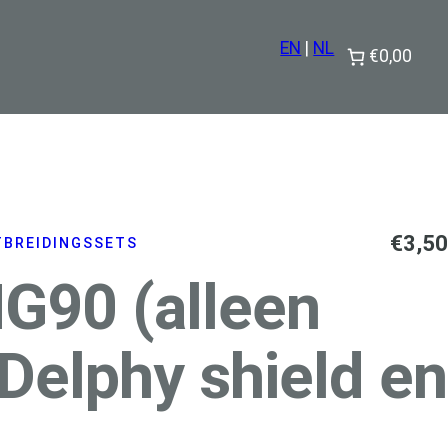
EN
|
NL
€0,00
€
3,50
TBREIDINGSSETS
G90 (alleen
Delphy shield en