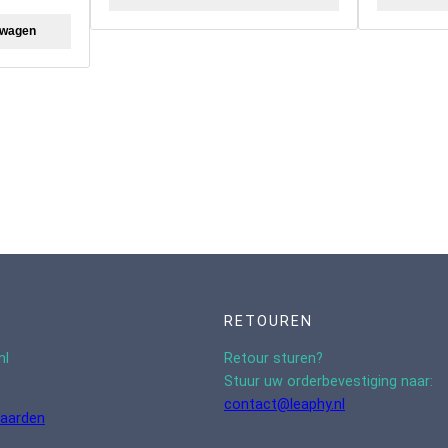
lwagen
RETOUREN
nl
Retour sturen?
Stuur uw orderbevestiging naar:
contact@leaphy.nl
aarden