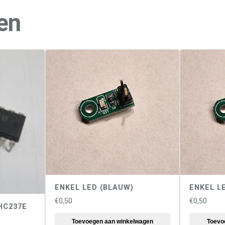
e
n
en
U
n
o
)
a
a
n
t
a
l
ENKEL LED (BLAUW)
ENKEL L
€
0,50
€
0,50
HC237E
Toevoegen aan winkelwagen
Toevo