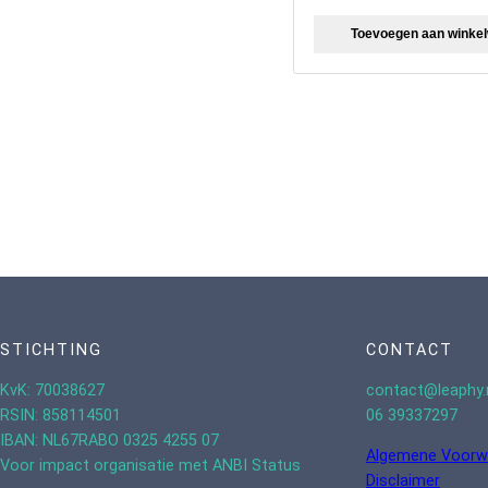
Toevoegen aan winke
STICHTING
CONTACT
KvK: 70038627
contact@leaphy.
RSIN: 858114501
06 39337297
IBAN: NL67RABO 0325 4255 07
Algemene Voorw
Voor impact organisatie met ANBI Status
Disclaimer