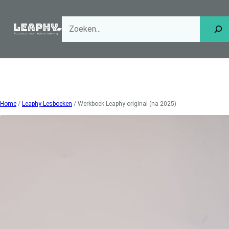
Ga
naar
de
inhoud
Home
/
Leaphy Lesboeken
/ Werkboek Leaphy original (na 2025)