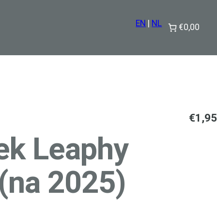
EN
|
NL
€0,00
€
1,95
ek Leaphy
 (na 2025)