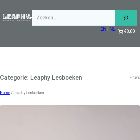
Ga
naar
de
inhoud
EN
|
NL
€0,00
Categorie:
Leaphy Lesboeken
Filters
Home
/ Leaphy Lesboeken