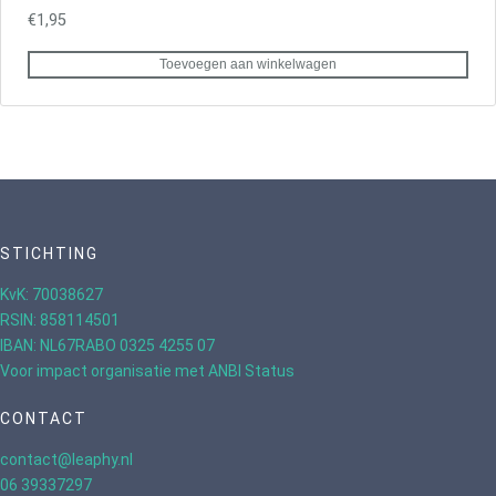
€
1,95
Toevoegen aan winkelwagen
STICHTING
KvK: 70038627
RSIN: 858114501
IBAN: NL67RABO 0325 4255 07
Voor impact organisatie met ANBI Status
CONTACT
contact@leaphy.nl
06 39337297